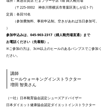
場所：東急百貨店 たまプラーザ店 1階 婦人靴売場
（〒225-0002 神奈川県横浜市青葉区美しが丘1-7）
定員：各回10名
（参加費無料、事前申込制。空きがあれば当日参加可。
）
参加申込みは、045-903-2317（婦人靴売場直通）まで
お電話ください（先着順）。
※ご参加の方は、3cm以上のヒールのあるパンプスでご参加く
ださい。
講師
ヒールウォーキングインストラクター
増田 智美さん
（一社）日本靴育協会認定シューズアドバイザー
日本ダイエット健康協会認定ダイエットインストラクター