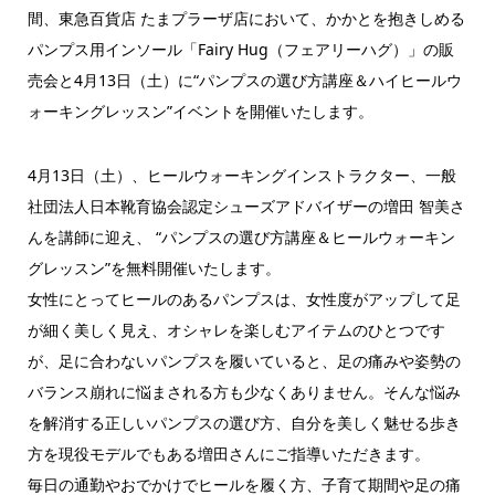
間、東急百貨店 たまプラーザ店において、かかとを抱きしめる
パンプス用インソール「Fairy Hug（フェアリーハグ）」の販
売会と4月13日（土）に“パンプスの選び方講座＆ハイヒールウ
ォーキングレッスン”イベントを開催いたします。
4月13日（土）、ヒールウォーキングインストラクター、一般
社団法人日本靴育協会認定シューズアドバイザーの増田 智美さ
んを講師に迎え、 “パンプスの選び方講座＆ヒールウォーキン
グレッスン”を無料開催いたします。
女性にとってヒールのあるパンプスは、女性度がアップして足
が細く美しく見え、オシャレを楽しむアイテムのひとつです
が、足に合わないパンプスを履いていると、足の痛みや姿勢の
バランス崩れに悩まされる方も少なくありません。そんな悩み
を解消する正しいパンプスの選び方、自分を美しく魅せる歩き
方を現役モデルでもある増田さんにご指導いただきます。
毎日の通勤やおでかけでヒールを履く方、子育て期間や足の痛