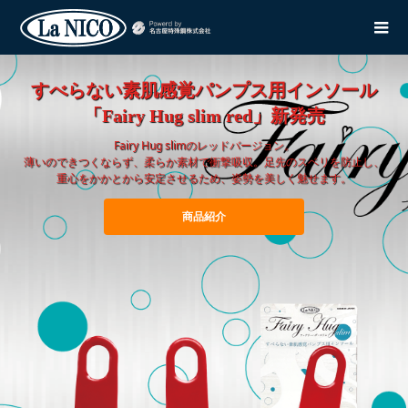
すべらない素肌感覚パンプス用インソール
「Fairy Hug slim red」新発売
Fairy Hug slimのレッドバージョン。
薄いのできつくならず、柔らか素材で衝撃吸収。足先のスベリを防止し、
重心をかかとから安定させるため、姿勢を美しく魅せます。
商品紹介