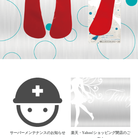
m
サーバーメンテナンスのお知らせ
楽天・Yahoo!ショッピング閉店のご