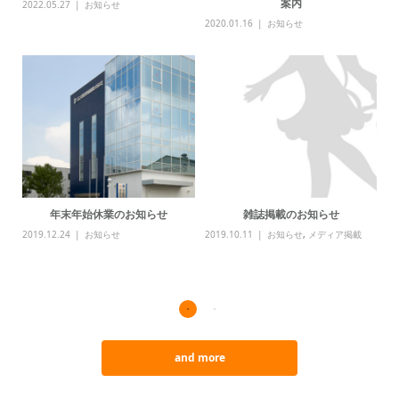
案内
2022.05.27
お知らせ
20
品
2020.01.16
お知らせ
年末年始休業のお知らせ
雑誌掲載のお知らせ
【
2019.12.24
お知らせ
2019.10.11
お知らせ
,
メディア掲載
20
and more