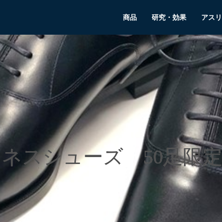
商品
研究・効果
アスリ
ネスシューズ 50足限