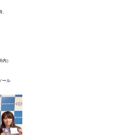
時、
所内）
ソール