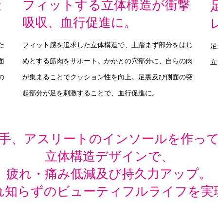
造
フィットする立体構造が衝撃
。
吸収、血行促進に。
た
フィット感を追求した立体構造で、土踏まず部分をはじ
足
面
めとする筋肉をサポート。かかとの穴部分に、自らの肉
立
の
が集まることでクッション性を向上。足裏及び側面の突
起部分が足を刺激することで、血行促進に。
手、アスリートのインソールを作っ
立体構造デザインで、
疲れ・痛み低減及び持久力アップ。
れ知らずのビューティフルライフを実