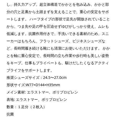
し、持久力アップ。超立体構造でかかとを包み込み、かかと部
分の穴と足裏から土踏まずを支えることで、重心の安定をサポ
ートします。 ハーフタイプの形状で足先が開放されていること
から、つま先や足の甲を圧迫せずゆびがしっかり使え、ムレも
低減します。抗菌作用付きで、手洗いできる素材のため、スニ
ーカーはもちろん、フラットシューズ、ビジネスシューズな
ど、長時間履き続ける靴にも清潔にお使いいただけます。 かか
とを軸に重心安定で、長時間の立ち作業や歩行時も美しい姿勢
をキープ。仕事もプライベートも、駆けだしたくなるアクティ
ブライフをサポートします。
推奨シューズサイズ：24.5〜27.0cm
形状サイズ:W77×D144×H35mm
メイン素材: エラストマー、ポリプロピレン
表地: エラストマー、ポリプロピレン
数量：１足分（２枚入）
抗菌