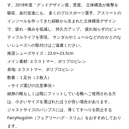
す。2018年度「グッドデザイン賞」受賞。 立体構造が衝撃を
吸収、血行促進にも。 多くのプロスポーツ選手、アスリートの
インソールを作ってきた経験から生まれた立体構造デザイン
で、疲れ・痛みを低減し、持久力アップ。 疲れ知らずのビュー
ティフルライフを実現。 サンダルやミュールなどのかかとのな
いシューズへの取付けはご遠慮ください。
推奨シューズサイズ：23.0〜23.5cm
メイン素材: エラストマー、ポリプロピレン
表地: エラストマー、ポリプロピレン
数量：１足分（２枚入）
＜サイズ選びの注意事項＞
細身の靴もしくは既にフィットしている靴へご使用される方
は、小さいサイズを選ばれたほうが良い場合があります。
ジャストサイズのパンプスには、薄くてすべりを防止する
FairyHugslim（フェアリーハグ・スリム）をおすすめしており
ます。