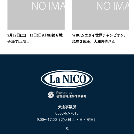
9月12日(土)ー13日(日)ﾓﾄｸﾛｽ第８戦
WBCムエタイ世界チャンピオン、
会場でLaNI...
現在２冠王、大和哲也さん
犬山事業所
0568-67-7013
9:00〜17:00（定休日 土・日・祝日）