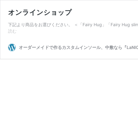
オンラインショップ
下記より商品をお選びください。 ＜「Fairy Hug」「Fairy H
オ
読む
ン
ラ
オーダーメイドで作るカスタムインソール、中敷なら『LaNI
イ
ン
シ
ョ
ッ
プ